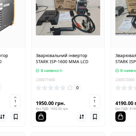
ртор
Зварювальний інвертор
Зварювал
0
STARK ISP-1600 MMA LCD
STARK IS
В наявності
В наявно
230071600
230072000
0
1950.00 грн.
4190.00 
Без ПДВ: 1950.00 грн.
Без ПДВ: 4190