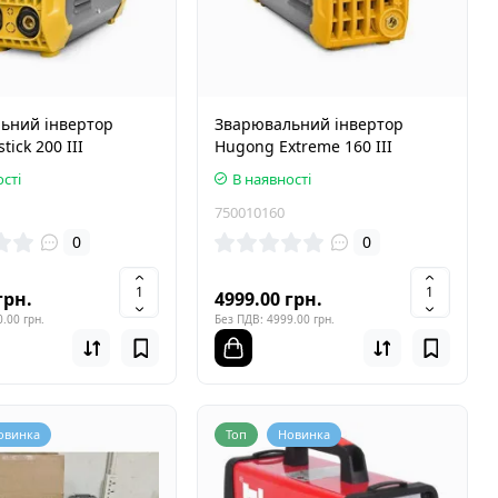
ьний інвертор
Зварювальний інвертор
ick 200 III
Hugong Extreme 160 III
сті
В наявності
750010160
0
0
грн.
4999.00 грн.
.00 грн.
Без ПДВ: 4999.00 грн.
овинка
Топ
Новинка