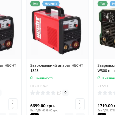
Топ
Новинка
Топ
Н
ат HECHT
Зварювальний апарат HECHT
Зварювал
1828
W300 min
В наявності
В наявно
HECHT1828
217211
0
6699.00 грн.
1719.00 
Без ПДВ: 6699.00 грн.
Без ПДВ: 1719