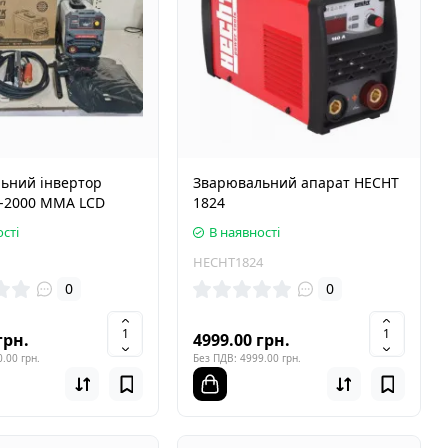
ьний інвертор
Зварювальний апарат HECHT
P-2000 MMA LCD
1824
сті
В наявності
HECHT1824
0
0
грн.
4999.00 грн.
.00 грн.
Без ПДВ: 4999.00 грн.