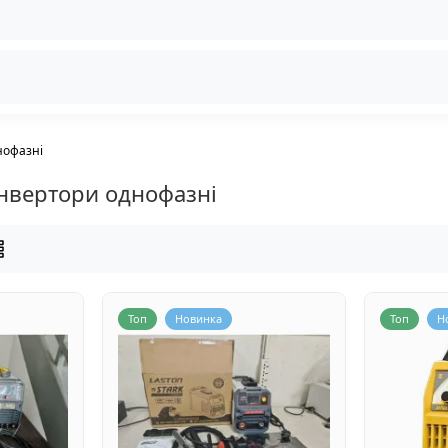
нофазні
нвертори однофазні
Топ
Новинка
Топ
Н