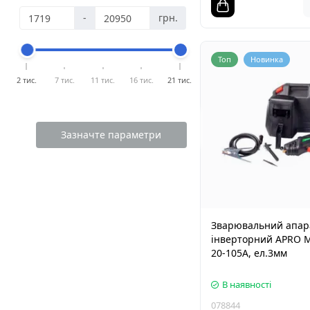
-
грн.
Топ
Новинка
2 тис.
7 тис.
11 тис.
16 тис.
21 тис.
Зазначте параметри
Зварювальний апар
інверторний APRO 
20-105А, ел.3мм
В наявності
078844