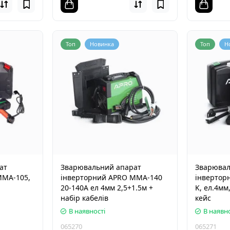
Топ
Новинка
Топ
Н
ат
Зварювальний апарат
Зварювал
MMA-105,
інверторний APRO MMA-140
інвертор
20-140А ел 4мм 2,5+1.5м +
K, ел.4мм,
набір кабелів
кейс
В наявності
В наявно
065270
065271