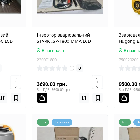
овий
Інвертор зварювальний
Зварювал
DC LCD
STARK ISP-1800 MMA LCD
Hugong Est
В наявності
В наявно
230071800
750020200
0
3690.00 грн.
9500.00 
Без ПДВ: 3690.00 грн.
Без ПДВ: 9500
Топ
Новинка
Топ
Н