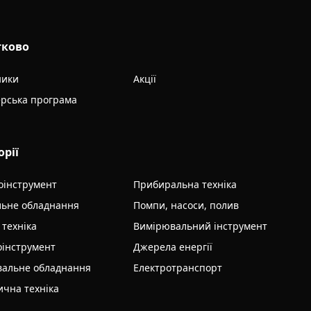
тково
ники
Акції
рська програма
орії
оінструмент
Прибиральна техніка
льне обладнання
Помпи, насоси, полив
 техніка
Вимірювальний інструмент
інструмент
Джерела енергії
альне обладнання
Електротранспорт
ична техніка