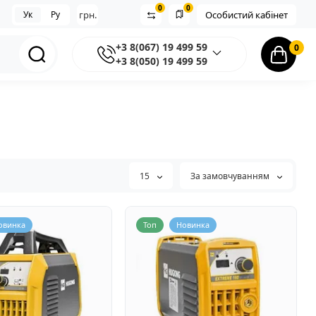
0
0
Ук
Ру
грн.
Особистий кабінет
+3 8(067) 19 499 59
0
+3 8(050) 19 499 59
15
За замовчуванням
овинка
Топ
Новинка