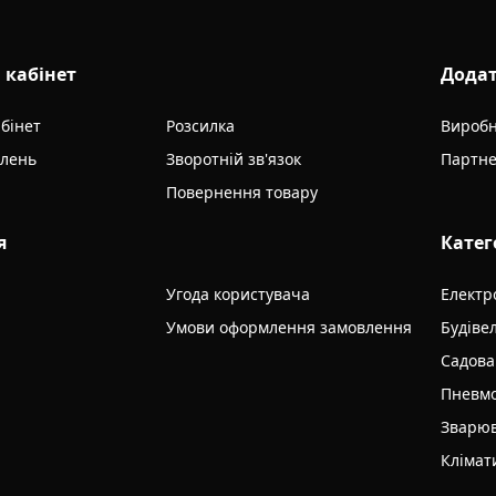
 кабінет
Дода
бінет
Розсилка
Вироб
влень
Зворотній зв'язок
Партне
Повернення товару
я
Катег
Угода користувача
Електр
Умови оформлення замовлення
Будіве
Садова
Пневмо
Зварюв
Клімат