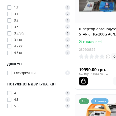
1,7
1
3,1
2
3,2
1
3,5
2
Інвертор аргонодуг
3,3/3,5
2
STARK TIG-200G AC/
3,4 кг
2
В наявності
4,2 кг
1
230600355
4,6 кг
1
0
ДВИГУН
19990.00 грн.
Електричний
3
Без ПДВ: 19990.00 грн.
ПОТУЖНІСТЬ ДВИГУНА, КВТ
4
1
4.8
1
Топ
Новинка
5.6
1