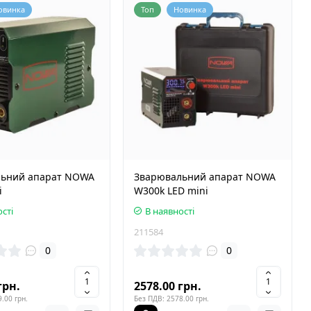
овинка
Топ
Новинка
ьний апарат NOWA
Зварювальний апарат NOWA
i
W300k LED mini
сті
В наявності
211584
0
0
грн.
2578.00 грн.
.00 грн.
Без ПДВ: 2578.00 грн.