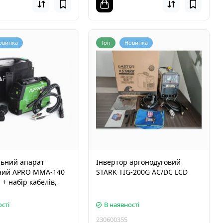
овинка
Топ
Новинка
ьний апарат
Інвертор аргонодуговий
ний APRO MMA-140
STARK TIG-200G AC/DC LCD
 + набір кабелів,
сті
В наявності
230600355