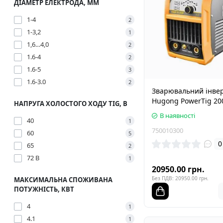
ДІАМЕТР ЕЛЕКТРОДА, ММ
1-4
2
1-3,2
1
1,6…4,0
2
1.6-4
2
1.6-5
3
1.6-3.0
2
Зварювальний інве
Hugong PowerTig 20
НАПРУГА ХОЛОСТОГО ХОДУ TIG, В
В наявності
40
1
750010300
60
5
0
65
2
72 В
1
20950.00 грн.
Без ПДВ: 20950.00 грн.
МАКСИМАЛЬНА СПОЖИВАНА
ПОТУЖНІСТЬ, КВТ
4
1
4.1
1