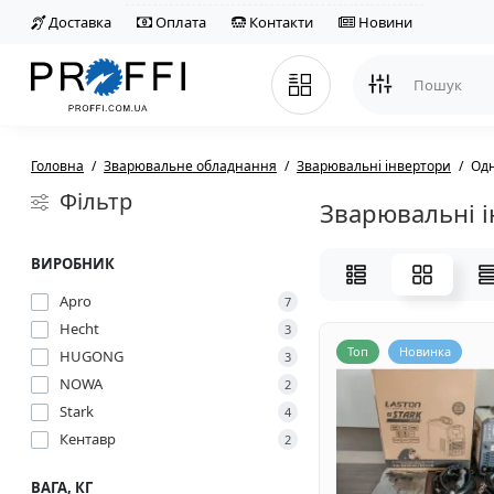
Доставка
Оплата
Контакти
Новини
Головна
Зварювальне обладнання
Зварювальні інвертори
Од
Фільтр
Зварювальні і
ВИРОБНИК
Apro
7
Hecht
3
Топ
Новинка
HUGONG
3
NOWA
2
Stark
4
Кентавр
2
ВАГА, КГ