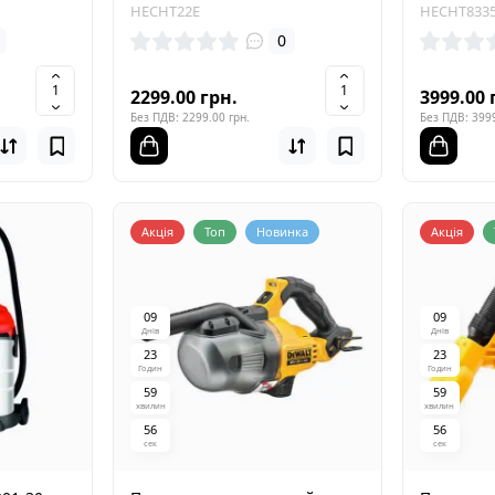
HECHT22E
HECHT833
0
2299.00 грн.
3999.00 
Без ПДВ: 2299.00 грн.
Без ПДВ: 3999
Акція
Топ
Новинка
Акція
0
9
0
9
Днів
Днів
2
3
2
3
Годин
Годин
5
9
5
9
хвилин
хвилин
5
5
5
5
сек
сек