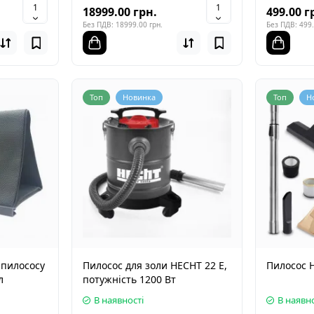
18999.00 грн.
499.00 г
Без ПДВ: 18999.00 грн.
Без ПДВ: 499.
Топ
Новинка
Топ
Н
 пилососу
Пилосоc для золи HECHT 22 E,
Пилосос 
л
потужність 1200 Вт
В наявності
В наявно