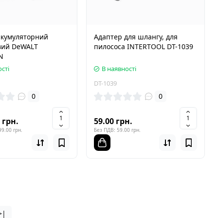
акумуляторний
Адаптер для шлангу, для
вий DeWALT
пилососа INTERTOOL DT-1039
N
сті
В наявності
DT-1039
0
0
 грн.
59.00 грн.
9.00 грн.
Без ПДВ: 59.00 грн.
>|