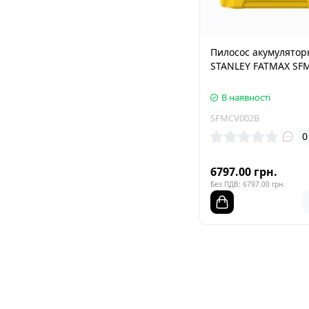
Пилосос акумулятор
STANLEY FATMAX SF
В наявності
SFMCV002B
0
6797.00 грн.
Без ПДВ: 6797.00 грн.