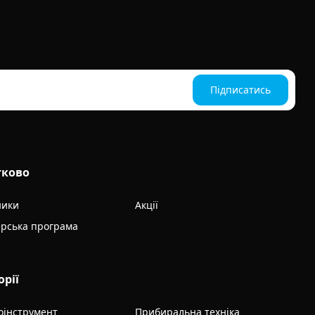
Підписатись
тково
ники
Акції
рська програма
орії
оінструмент
Прибиральна техніка