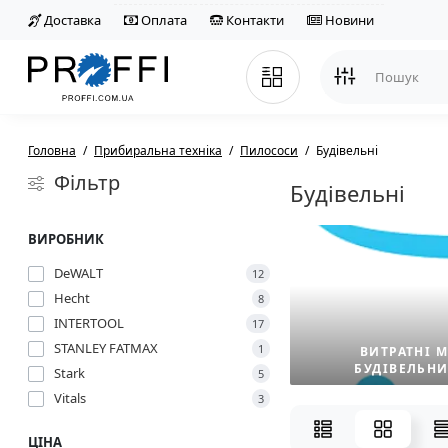
Доставка
Оплата
Контакти
Новини
Головна
Прибиральна техніка
Пилососи
Будівельні
Фільтр
Будівельні
ВИРОБНИК
DeWALT
12
Hecht
8
INTERTOOL
17
STANLEY FATMAX
1
ВИТРАТНІ 
БУДІВЕЛЬН
Stark
5
Vitals
3
ЦІНА