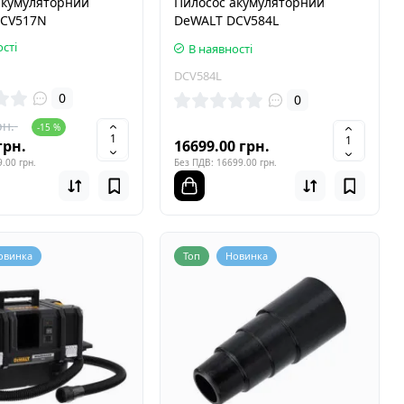
акумуляторний
Пилосос акумуляторний
DCV517N
DeWALT DCV584L
сті
В наявності
DCV584L
0
0
рн.
-15 %
грн.
16699.00 грн.
.00 грн.
Без ПДВ: 16699.00 грн.
овинка
Топ
Новинка