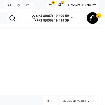
0
0
Ук
Ру
грн.
Особистий кабінет
+3 8(067) 19 499 59
0
+3 8(050) 19 499 59
15
За замовчуванням