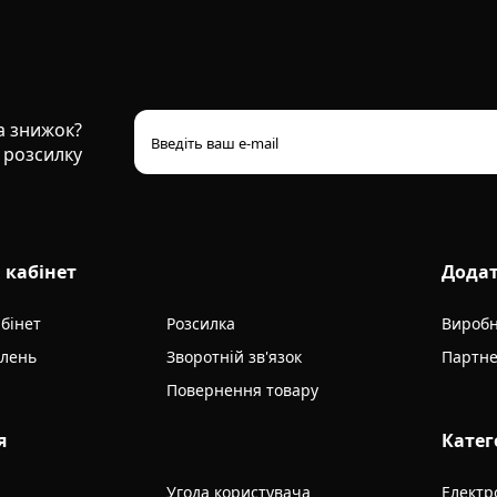
та знижок?
 розсилку
 кабінет
Дода
бінет
Розсилка
Вироб
влень
Зворотній зв'язок
Партне
Повернення товару
я
Катег
Угода користувача
Електр