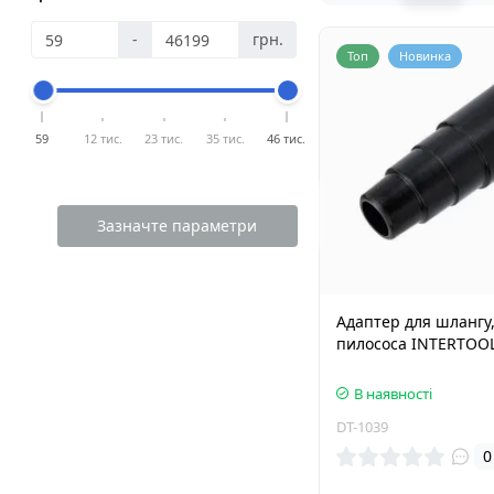
-
грн.
Топ
Новинка
59
12 тис.
23 тис.
35 тис.
46 тис.
Зазначте параметри
Адаптер для шлангу,
пилососа INTERTOOL
В наявності
DT-1039
0