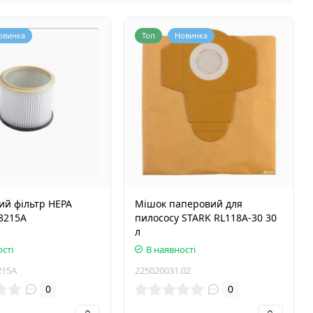
овинка
Топ
Новинка
ий фільтр HEPA
Мішок паперовий для
8215A
пилососу STARK RL118A-30 30
л
сті
В наявності
215A
225020031.02
0
0