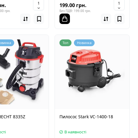
рн.
199.00 грн.
00 грн.
Без ПДВ: 199.00 грн.
овинка
Топ
Новинка
HECHT 8335Z
Пилосос Stark VC-1400-18
сті
В наявності