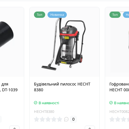
Топ
Новинка
Топ
Н
 для
Будівельний пилосос HECHT
Гофрован
 DT-1039
8380
HECHT 00
В наявності
В наявно
HECHT8380
HECHT008
0