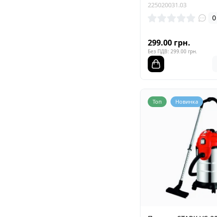
225020031.03
0
299.00 грн.
Без ПДВ: 299.00 грн.
Топ
Новинка