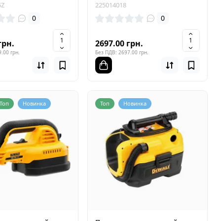
5Z
225014018
0
0
грн.
2697.00 грн.
.00 грн.
Без ПДВ: 2697.00 грн.
Топ
Новинка
Топ
Новинка