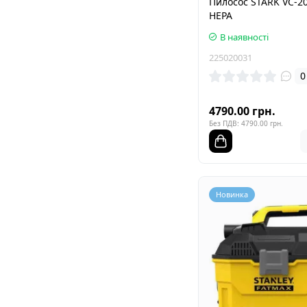
Пилосос STARK VC-2
HEPA
В наявності
225020031
0
4790.00 грн.
Без ПДВ: 4790.00 грн.
Новинка