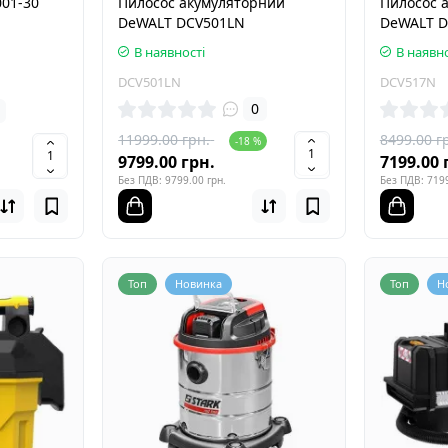
001-30
Пилосос акумуляторний
Пилосос 
DeWALT DCV501LN
DeWALT 
В наявності
В наявно
DCV501LN
DCV517N
0
11999.00 грн.
8499.00 г
-18 %
9799.00 грн.
7199.00 
Без ПДВ: 9799.00 грн.
Без ПДВ: 7199
Топ
Новинка
Топ
Н