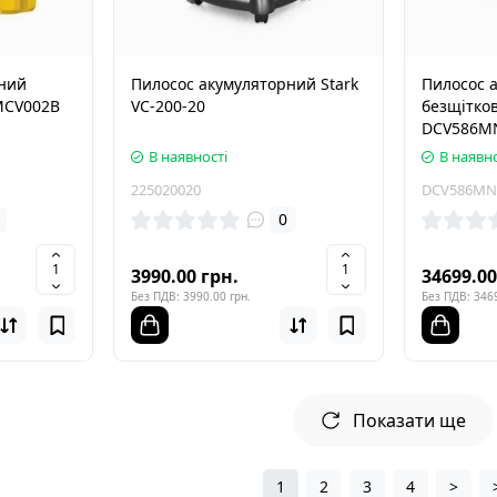
ний
Пилосос акумуляторний Stark
Пилосос 
MCV002B
VC-200-20
безщітко
DCV586M
В наявності
В наявно
225020020
DCV586MN
0
3990.00 грн.
34699.00
Без ПДВ: 3990.00 грн.
Без ПДВ: 3469
Показати ще
1
2
3
4
>