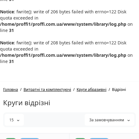
Notice
: fwrite(): write of 206 bytes failed with errno=122 Disk
quota exceeded in
/home/proffi1/proffi.com.ua/www/system/library/log.php
on
line
31
Notice
: fwrite(): write of 208 bytes failed with errno=122 Disk
quota exceeded in
/home/proffi1/proffi.com.ua/www/system/library/log.php
on
line
31
Головна
Витратні та комплектуючі
Круги абразивні
Відрізні
Круги відрізні
15
За замовчуванням