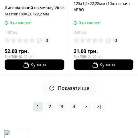
125х1,2х22,22мм (10шт в пач)
Диск відрізний по металу Vitals
APRO
Master 180×2,0×22,2 мм
В наявності
В наявності
148592
050788
0
0
52.00 грн.
21.00 грн.
Без ПДВ: 52.00 грн.
Без ПДВ: 21.00 грн.
Купити
Купити
Показати ще
1
2
3
4
>
>|