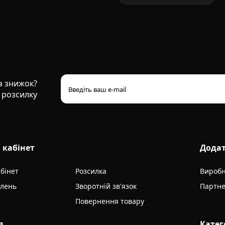
та знижок?
 розсилку
 кабінет
Дода
бінет
Розсилка
Вироб
влень
Зворотній зв'язок
Партне
Повернення товару
я
Катег