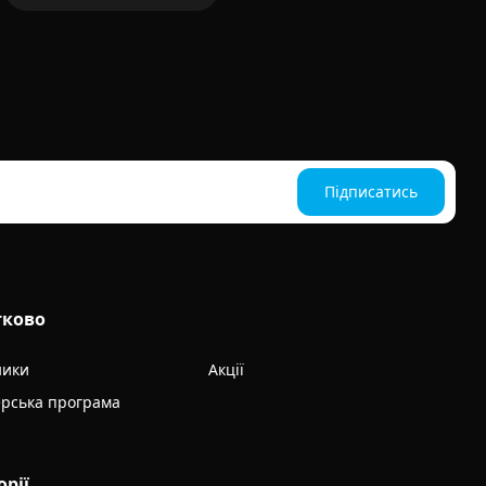
Підписатись
тково
ники
Акції
рська програма
орії