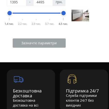
-
грн.
1,4 тис.
2,2 тис.
2,9 тис.
3,7 тис.
4,5 тис.
Зазначте параметри
Безкоштовна
Підтримка 24/7
доставка
Служба підтримки
Безкоштовна
клієнтів 24/7 без
доставка на всі
вихідних