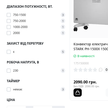
ДІАПАЗОН ПОТУЖНОСТІ, ВТ.
750-1500
3
750-2000
1
1000-2000
1
2000
1
ЗАХИСТ ВІД ПЕРЕГРІВУ
Конвектор електри
STARK PH-1500X 1500
є
5
В наявності
РОБОЧА НАПРУГА, В
175150000
0
230
1
ТАЙМЕР
2090.00 грн.
Без ПДВ: 2090.00 грн.
немає
3
ЦІНА