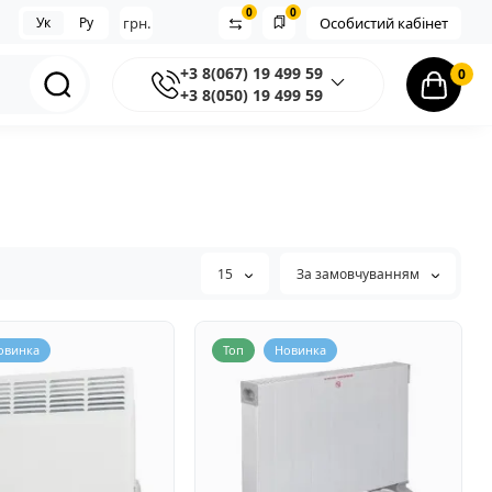
0
0
Ук
Ру
грн.
Особистий кабінет
+3 8(067) 19 499 59
0
+3 8(050) 19 499 59
15
За замовчуванням
овинка
Топ
Новинка