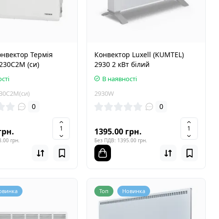
онвектор Термія
Конвектор Luxell (KUMTEL)
230С2М (си)
2930 2 кВт білий
сті
В наявності
30С2М(си)
2930W
0
0
грн.
1395.00 грн.
.00 грн.
Без ПДВ: 1395.00 грн.
овинка
Топ
Новинка