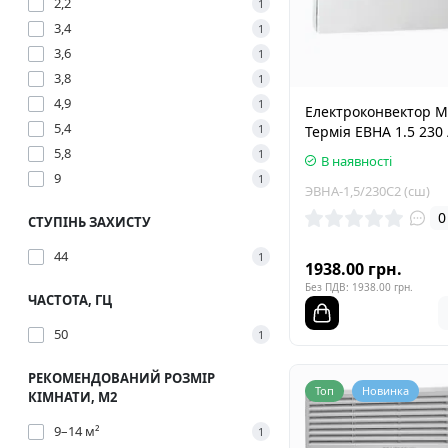
2,2
1
3,4
1
3,6
1
3,8
1
4,9
1
Електроконвектор 
5,4
1
Термія ЕВНА 1.5 230 
5,8
1
В наявності
9
1
ЭВНА-1,5/230С2 (сш)
0
СТУПІНЬ ЗАХИСТУ
44
1
1938.00 грн.
Без ПДВ: 1938.00 грн.
ЧАСТОТА, ГЦ
50
1
РЕКОМЕНДОВАНИЙ РОЗМІР
Топ
Новинка
КІМНАТИ, М2
9–14 м²
1