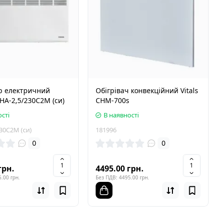
р електричний
Обігрівач конвекційний Vitals
НА-2,5/230С2М (си)
СHM-700s
сті
В наявності
30С2М (си)
181996
0
0
грн.
4495.00 грн.
.00 грн.
Без ПДВ: 4495.00 грн.