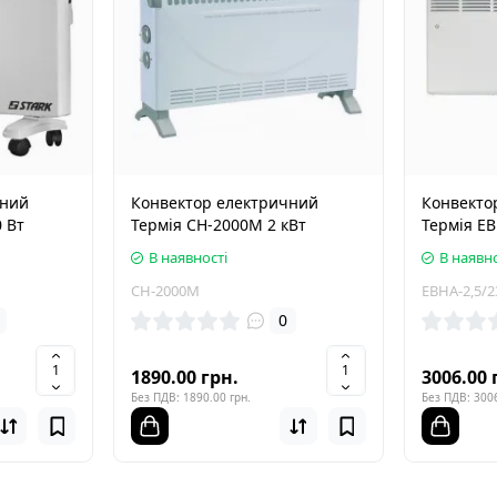
чний
Конвектор електричний
Конвекто
 Вт
Термія CH-2000M 2 кВт
Термія ЕВ
В наявності
В наявно
CH-2000M
ЕВНА-2,5/2
0
1890.00 грн.
3006.00 
Без ПДВ: 1890.00 грн.
Без ПДВ: 3006