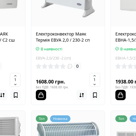
МАЯК
Електроконвектор Маяк
Електрок
/ C2 сш
Термія ЕВУА 2,0 / 230-2 сп
ЕВНА-1,5/
В наявності
В наявно
EВУА-2,0/230 -2 (сп)
ЕВНА-1,5/2
0
1608.00 грн.
1938.00 
Без ПДВ: 1608.00 грн.
Без ПДВ: 1938
Топ
Новинка
Топ
Н