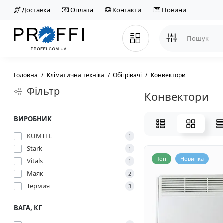
Доставка
Оплата
Контакти
Новини
Головна
Кліматична техніка
Обігрівачі
Конвектори
Фільтр
Конвектори
ВИРОБНИК
KUMTEL
1
Stark
1
Топ
Новинка
Vitals
1
Маяк
2
Термия
3
ВАГА, КГ