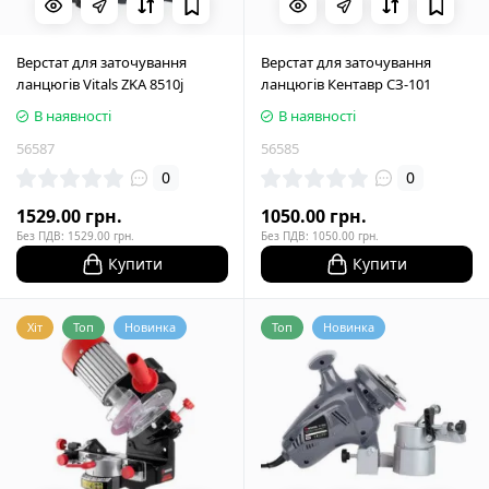
Верстат для заточування
Верстат для заточування
ланцюгів Vitals ZKA 8510j
ланцюгів Кентавр СЗ-101
В наявності
В наявності
56587
56585
0
0
1529.00 грн.
1050.00 грн.
Без ПДВ: 1529.00 грн.
Без ПДВ: 1050.00 грн.
Купити
Купити
Хіт
Топ
Новинка
Топ
Новинка