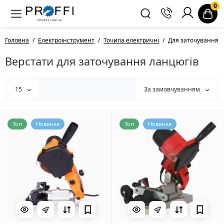
0
Головна
Електроінструмент
Точила електричні
Для заточування 
Верстати для заточування ланцюгів
15
За замовчуванням
Топ
Новинка
Топ
Новинка