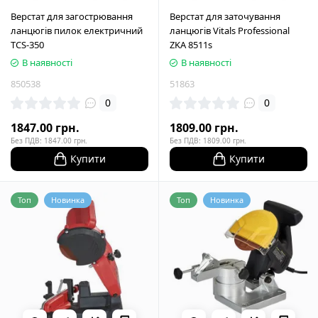
Верстат для загострювання
Верстат для заточування
ланцюгів пилок електричний
ланцюгів Vitals Professional
TCS-350
ZKA 8511s
В наявності
В наявності
850538
51863
0
0
1847.00 грн.
1809.00 грн.
Без ПДВ: 1847.00 грн.
Без ПДВ: 1809.00 грн.
Купити
Купити
Топ
Новинка
Топ
Новинка