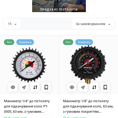
ПРОДУВНІ ПІСТОЛЕТИ
15
За замовчуванням
Топ
Новинка
Топ
Новинка
Манометр 1/4" до пістолету
Манометр 1/8" до пістолету
для підкачування коліс PT-
для підкачування коліс, 63 мм,
0505, 63 мм, з гумовим
з гумовим покриттям
покриттям INTERTOOL PT-0500
INTERTOOL PT-0499