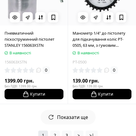
Пневматичний
Манометр 1/4" до пістолету
піскоструминний пістолет
для підкачування коліс PT-
STANLEY 156063XSTN
0505, 63 мм, з гумовим
покриттям INTERTOOL PT-0500
В наявності
В наявності
156063XSTN
PT-0500
0
0
1399.00 грн.
139.00 грн.
Без ПДВ: 1399.00 грн.
Без ПДВ: 139.00 грн.
Купити
Купити
Показати ще
1
2
3
>
>|