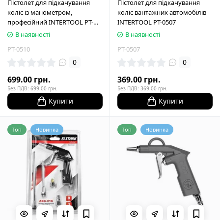
Пістолет для підкачування
Пістолет для підкачування
коліс із манометром,
коліс вантажних автомобілів
професiйний INTERTOOL PT-
INTERTOOL PT-0507
0510
В наявності
В наявності
PT-0510
PT-0507
0
0
699.00 грн.
369.00 грн.
Без ПДВ: 699.00 грн.
Без ПДВ: 369.00 грн.
Купити
Купити
Топ
Новинка
Топ
Новинка