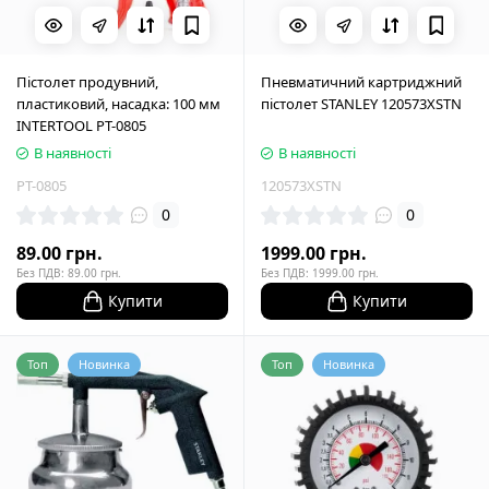
Пістолет продувний,
Пневматичний картриджний
пластиковий, насадка: 100 мм
пістолет STANLEY 120573XSTN
INTERTOOL PT-0805
В наявності
В наявності
PT-0805
120573XSTN
0
0
89.00 грн.
1999.00 грн.
Без ПДВ: 89.00 грн.
Без ПДВ: 1999.00 грн.
Купити
Купити
Топ
Новинка
Топ
Новинка