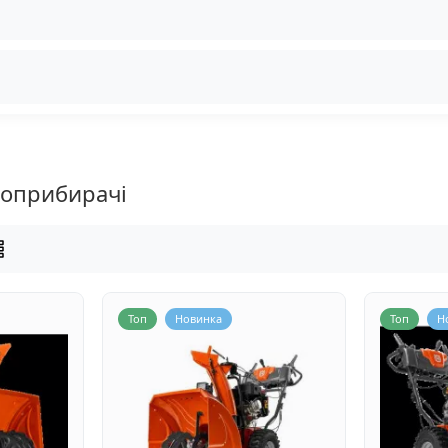
гоприбирачі
Топ
Новинка
Топ
Н