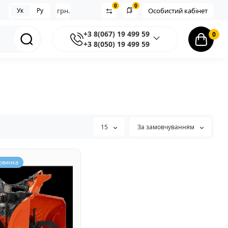
0
0
Ук
Ру
грн.
Особистий кабінет
+3 8(067) 19 499 59
0
+3 8(050) 19 499 59
15
За замовчуванням
овинка