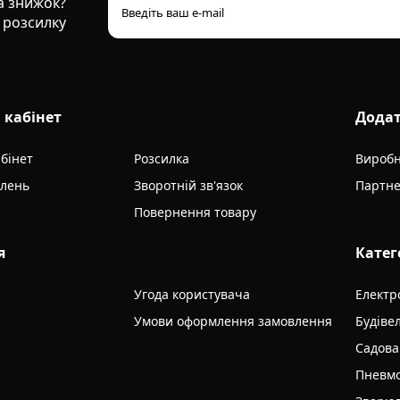
та знижок?
 розсилку
 кабінет
Дода
бінет
Розсилка
Вироб
влень
Зворотній зв'язок
Партне
Повернення товару
я
Катег
Угода користувача
Електр
Умови оформлення замовлення
Будіве
Садова
Пневмо