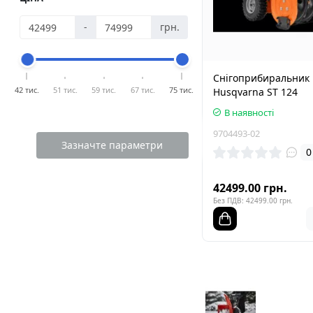
-
грн.
Снігоприбиральник
42 тис.
51 тис.
59 тис.
67 тис.
75 тис.
Husqvarna ST 124
В наявності
9704493-02
Зазначте параметри
0
42499.00 грн.
Без ПДВ: 42499.00 грн.