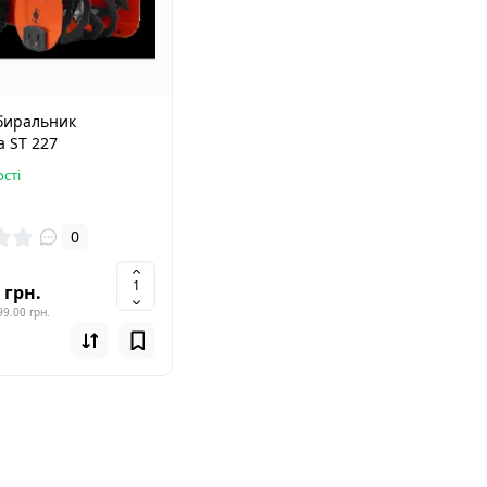
биральник
 ST 227
сті
0
 грн.
9.00 грн.