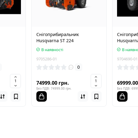
Снігоприбиральник
Снігопри
Husqvarna ST 224
Husqvarna
В наявності
В наявно
9705286-01
9704690-01
0
74999.00 грн.
69999.00
Без ПДВ: 74999.00 грн.
Без ПДВ: 6999