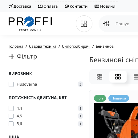
Доставка
Оплата
Контакти
Новини
Головна
Садова техніка
Снігоприбирачі
Бензинові
Фільтр
Бензинові сні
ВИРОБНИК
Husqvarna
3
ПОТУЖНІСТЬ ДВИГУНА, КВТ
Топ
Новинка
4,4
1
4,5
1
5,6
1
ЦІНА