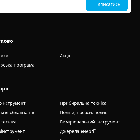
Підписатись
тково
ники
Акції
рська програма
орії
оінструмент
Прибиральна техніка
льне обладнання
Помпи, насоси, полив
 техніка
Вимірювальний інструмент
інструмент
Джерела енергії