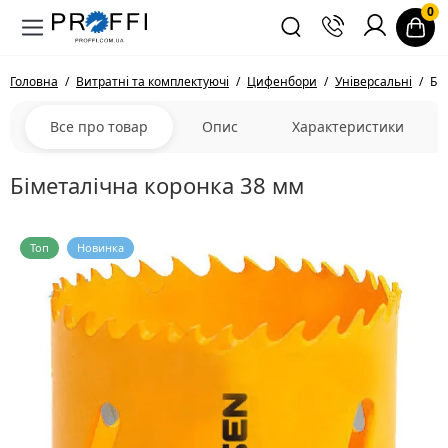
0
Головна
Витратні та комплектуючі
Цифенбори
Універсальні
Бі
Все про товар
Опис
Характеристики
Біметалічна коронка 38 мм
Топ
Новинка