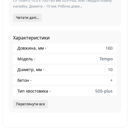
СР TEMPO 10.0 x 100/160 мм SDS-Plus: Має твердосплавну
напайку. Діаметр – 10 мм. Робоча довж...
Читати далі...
Характеристики
Довжина, мм -
160
Модель -
Tempo
Діаметр, мм -
10
бетон -
+
Тип хвостовика -
SDS-plus
Переглянути все