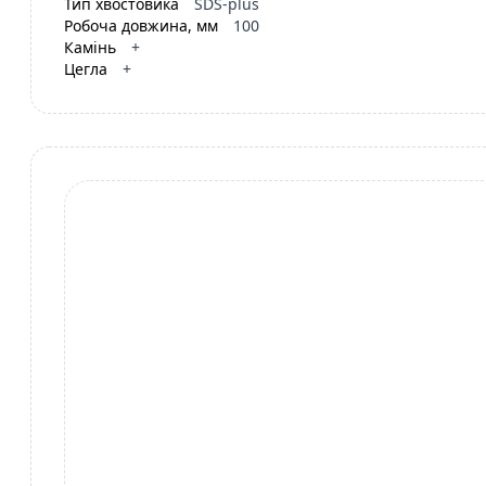
Тип хвостовика
SDS-plus
Робоча довжина, мм
100
Камінь
+
Цегла
+