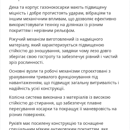
Дека та корпус газонокосарки мають підвищену
міцність і добре протистоять ударам, вібраціям та
іншим механічним впливам, що дозволяє ефективно
використовувати техніку на ділянках із різним
покриттям і нерівним рельєфом.
Ріжучий механізм виготовлений із надміцного
матеріалу, який характеризується підвищеною
стійкістю до зношування, завдяки чому лезо довго
зберігає свою гостроту та забезпечує рівний і чистий
зріз рослинності.
Основні вузли та робочі механізми спроєктовані з
урахуванням тривалого функціонування під
навантаженням, що підвищує загальну витривалість і
надійність усієї конструкції.
Колісна система виконана з матеріалів із високою
стійкістю до стирання, що забезпечує плавне
пересування косарки та покращує її маневровість на
різних поверхнях.
Руків’я має посилену конструкцію та оснащене
спеціальним м’яким антиковзким покриттям, яке