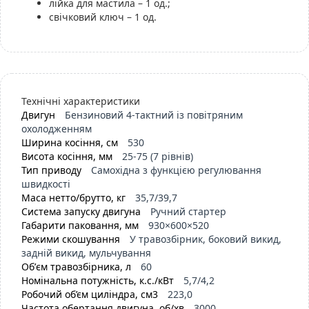
лійка для мастила – 1 од.;
свічковий ключ – 1 од.
Технічні характеристики
Двигун
Бензиновий 4-тактний із повітряним
охолодженням
Ширина косіння, см
530
Висота косіння, мм
25-75 (7 рівнів)
Тип приводу
Самохідна з функцією регулювання
швидкості
Маса нетто/брутто, кг
35,7/39,7
Система запуску двигуна
Ручний стартер
Габарити паковання, мм
930×600×520
Режими скошування
У травозбірник, боковий викид,
задній викид, мульчування
Обʼєм травозбірника, л
60
Номінальна потужність, к.с./кВт
5,7/4,2
Робочий об’єм циліндра, см3
223,0
Частота обертання двигуна, об/хв
3000