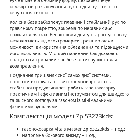
Руків’я має ергономічну форму, що забезпечує
комфортне розташування рук і підвищує точність
керування технікою.
Колісна база забезпечує плавний і стабільний рух по
трав’яному покриттю, зокрема по нерівних або
похилих ділянках. Бензиновий двигун гарантує повну
незалежність від електромережі, розширюючи
можливості використання обладнання та підвищуючи
його мобільність. Місткий паливний бак дозволяє
працювати тривалий час без частих зупинок для
дозаправлення.
Поєднання тришвидкісної самохідної системи,
простоти експлуатації, високої маневровості та
стабільної продуктивності робить газонокосарку
практичним і ефективним інструментом для швидкого
та якісного догляду за газоном із мінімальними
фізичними зусиллями.
Комплектація моделі Zp 53223kds:
газонокосарка Vitals Master Zp 53223kds – 1 од.;
напрямна бокового викиду – 1 од.;