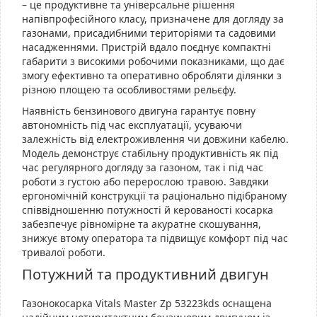
– це продуктивне та універсальне рішення
напівпрофесійного класу, призначене для догляду за
газонами, присадибними територіями та садовими
насадженнями. Пристрій вдало поєднує компактні
габарити з високими робочими показниками, що дає
змогу ефективно та оперативно обробляти ділянки з
різною площею та особливостями рельєфу.
Наявність бензинового двигуна гарантує повну
автономність під час експлуатації, усуваючи
залежність від електроживлення чи довжини кабелю.
Модель демонструє стабільну продуктивність як під
час регулярного догляду за газоном, так і під час
роботи з густою або перерослою травою. Завдяки
ергономічній конструкції та раціонально підібраному
співвідношенню потужності й керованості косарка
забезпечує рівномірне та акуратне скошування,
знижує втому оператора та підвищує комфорт під час
тривалої роботи.
Потужний та продуктивний двигун
Газонокосарка Vitals Master Zp 53223kds оснащена