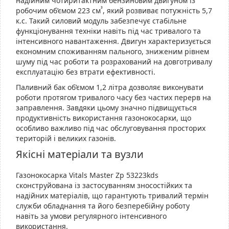
надійним чотиритактним бензиновим двигуном із
³
робочим об’ємом 223 см
, який розвиває потужність 5,7
к.с. Такий силовий модуль забезпечує стабільне
функціонування техніки навіть під час тривалого та
інтенсивного навантаження. Двигун характеризується
економним споживанням пального, зниженим рівнем
шуму під час роботи та розрахований на довготривалу
експлуатацію без втрати ефективності.
Паливний бак об’ємом 1,2 літра дозволяє виконувати
роботи протягом тривалого часу без частих перерв на
заправлення. Завдяки цьому значно підвищується
продуктивність використання газонокосарки, що
особливо важливо під час обслуговування просторих
територій і великих газонів.
Якісні матеріали та вузли
Газонокосарка Vitals Master Zp 53223kds
сконструйована із застосуванням зносостійких та
надійних матеріалів, що гарантують тривалий термін
служби обладнання та його безперебійну роботу
навіть за умови регулярного інтенсивного
використання.