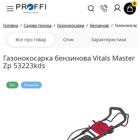
0
Головна
Садова техніка
Газонокосарки
Бензинові
Газонокосарка
Все про товар
Опис
Характеристики
Газонокосарка бензинова Vitals Master
Zp 53223kds
Топ
Новинка