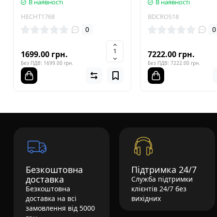
В наявності
В наявності
HECHT1768
BDCROS18
0
0
1699.00 грн.
7222.00 грн.
Без ПДВ: 1699.00 грн.
Без ПДВ: 7222.00 грн.
Безкоштовна
Підтримка 24/7
доставка
Служба підтримки
Безкоштовна
клієнтів 24/7 без
доставка на всі
вихідних
замовлення від 5000