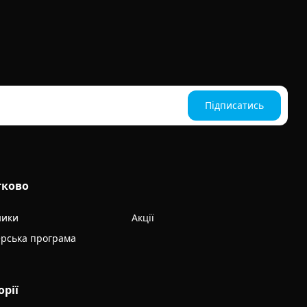
Підписатись
тково
ники
Акції
рська програма
орії