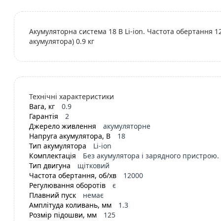
Акумуляторна система 18 В Li-ion. Частота обертання 12
акумулятора) 0.9 кг
Технічні характеристики
Вага, кг
0.9
Гарантія
2
Джерело живлення
акумуляторне
Напруга акумулятора, В
18
Тип акумулятора
Li-ion
Комплектація
Без акумулятора і зарядного пристрою.
Тип двигуна
щітковий
Частота обертання, об/хв
12000
Регулювання оборотів
є
Плавний пуск
немає
Амплітуда коливань, мм
1.3
Розмір підошви, мм
125