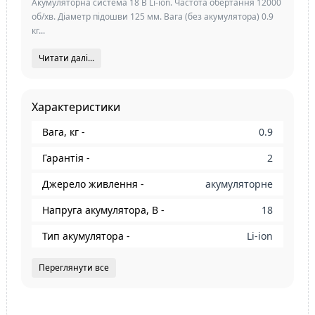
Акумуляторна система 18 В Li-ion. Частота обертання 12000
об/хв. Діаметр підошви 125 мм. Вага (без акумулятора) 0.9
кг...
Читати далі...
Характеристики
Вага, кг -
0.9
Гарантія -
2
Джерело живлення -
акумуляторне
Напруга акумулятора, В -
18
Тип акумулятора -
Li-ion
Переглянути все