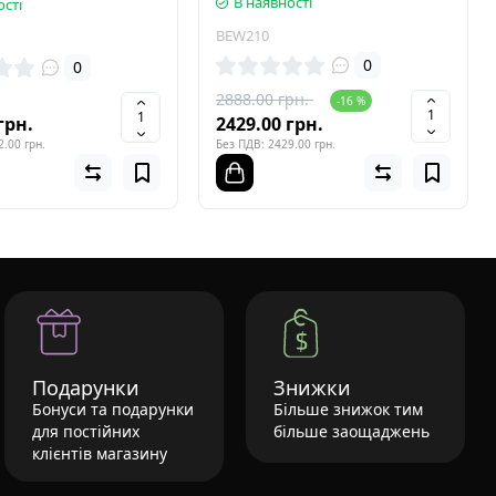
В наявності
ості
BEW210
0
0
2888.00 грн.
-16 %
грн.
2429.00 грн.
.00 грн.
Без ПДВ: 2429.00 грн.
Подарунки
Знижки
Бонуси та подарунки
Більше знижок тим
для постійних
більше заощаджень
клієнтів магазину