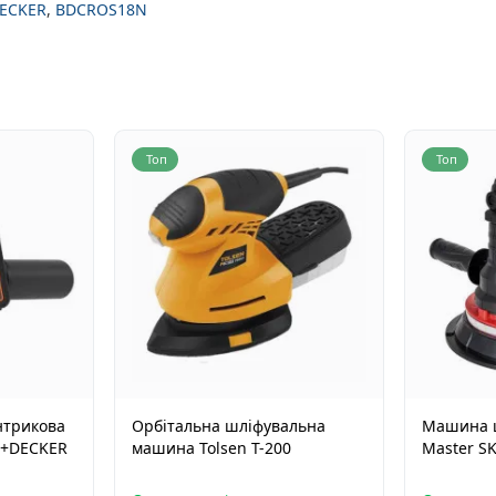
ECKER
,
BDCROS18N
Топ
Топ
нтрикова
Орбітальна шліфувальна
Машина ш
K+DECKER
машина Tolsen Т-200
Master SK