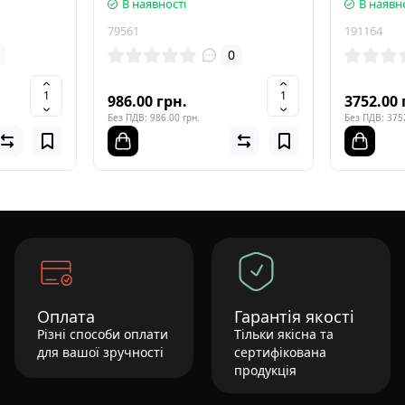
В наявності
В наявн
79561
191164
0
986.00 грн.
3752.00 
Без ПДВ: 986.00 грн.
Без ПДВ: 3752
Оплата
Гарантія якості
Різні способи оплати
Тільки якісна та
для вашої зручності
сертифікована
продукція