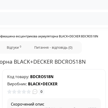
іфмашина ексцентрикова акумуляторна BLACK+DECKER BDCROS18N
0
Відгуки
Питання - відповідь (0)
торна BLACK+DECKER BDCROS18N
Код товару:
BDCROS18N
Виробник:
BLACK+DECKER
0
Скорочений опис