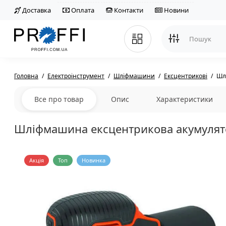
Доставка
Оплата
Контакти
Новини
Головна
Електроінструмент
Шліфмашини
Ексцентрикові
Шл
Все про товар
Опис
Характеристики
Шліфмашина ексцентрикова акумуля
Акція
Топ
Новинка