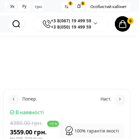
0
0
Ук
Ру
грн.
Особистий кабінет
+3 8(067) 19 499 59
0
+3 8(050) 19 499 59
Попер.
Наст.
В наявності
4380.00 грн.
-19 %
3559.00 грн.
100% гарантія якості
Без ПДВ: 3559.00 грн.