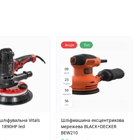
Акція
Топ
0
9
Днів
2
3
Годин
5
9
хвилин
5
5
сек
ліфувальна Vitals
Шліфмашина ексцентрикова
 1890HP led
мережева BLACK+DECKER
BEW210