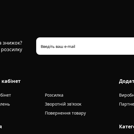
та знижок?
 розсилку
 кабінет
Дода
бінет
Розсилка
Вироб
влень
Зворотній зв'язок
Партне
Повернення товару
я
Катег