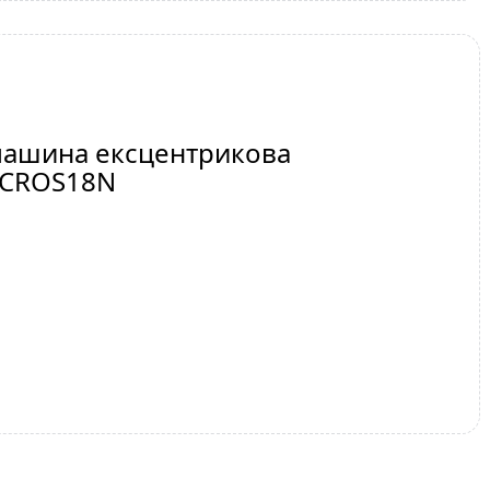
фмашина ексцентрикова
DCROS18N