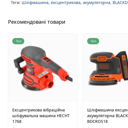
Теги:
Шліфмашина
,
ексцентрикова
,
акумуляторна
,
BLACKD
Рекомендовані товари
Топ
Топ
Ексцентрикова вібраційна
Шліфмашина ексце
шліфувальна машина HECHT
акумуляторна BLAC
1768
BDCROS18