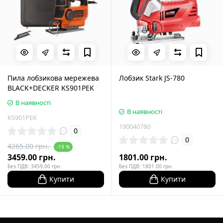
Пила лобзикова мережева
Лобзик Stark JS-780
BLACK+DECKER KS901PEK
В наявності
В наявності
KS901PEK
190040780
0
0
4265.00 грн.
-19 %
3459.00 грн.
1801.00 грн.
Без ПДВ: 3459.00 грн.
Без ПДВ: 1801.00 грн.
Купити
Купити