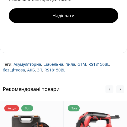
Надіслати
Теги:
Акумуляторна
,
шабельна
,
пила
,
GTM
,
RS18150BL
,
безщіткова
,
АКБ
,
ЗП
,
RS18150BL
Рекомендовані товари
Акція
Топ
Топ