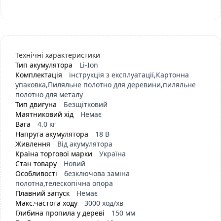
Технічні характеристики
Тип акумулятора
Li-Ion
Комплектація
інструкція з експлуатації,Картонна
упаковка,Пиляльне полотно для деревини,пиляльне
полотно для металу
Тип двигуна
Безщітковий
Маятниковий хід
Немає
Вага
4.0 кг
Напруга акумулятора
18 В
Живлення
Від акумулятора
Країна торгової марки
Україна
Стан товару
Новий
Особливості
безключова заміна
полотна,телескопічна опора
Плавний запуск
Немає
Макс.частота ходу
3000 ход/хв
Глибина пропила у дереві
150 мм