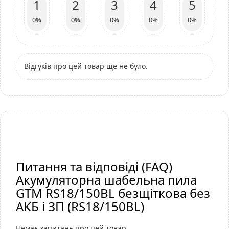
1
2
3
4
5
0%
0%
0%
0%
0%
Відгуків про цей товар ще не було.
Питання та відповіді (FAQ)
Акумуляторна шабельна пила
GTM RS18/150BL безщіткова без
АКБ і ЗП (RS18/150BL)
Немає запитань про цей товар.