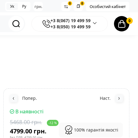
0
0
Ук
Ру
грн.
Особистий кабінет
+3 8(067) 19 499 59
0
+3 8(050) 19 499 59
Попер.
Наст.
В наявності
5468.00 грн.
-12 %
4799.00 грн.
100% гарантія якості
Без ПДВ: 4799.00 грн.