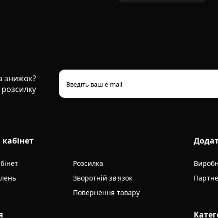
та знижок?
 розсилку
 кабінет
Дода
бінет
Розсилка
Вироб
влень
Зворотній зв'язок
Партне
Повернення товару
я
Катег