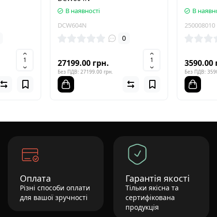
В наявності
В наявн
DCW604N
250008010
0
27199.00 грн.
3590.00 
Без ПДВ: 27199.00 грн.
Без ПДВ: 3590
Оплата
Гарантія якості
Різні способи оплати
Тільки якісна та
для вашої зручності
сертифікована
продукція