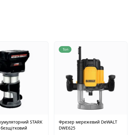
Топ
кумуляторний STARK
Фрезер мережевий DeWALT
 безщітковий
DWE625