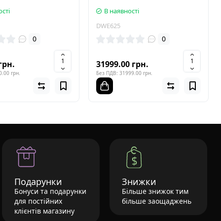
ості
В наявності
DWE625
0
0
грн.
31999.00 грн.
.00 грн.
Без ПДВ: 31999.00 грн.
Подарунки
Знижки
Бонуси та подарунки
Більше знижок тим
для постійних
більше заощаджень
клієнтів магазину