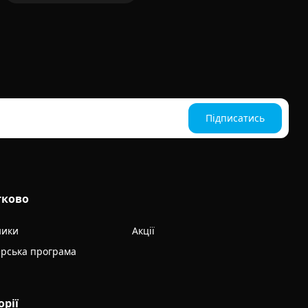
Підписатись
тково
ники
Акції
рська програма
орії