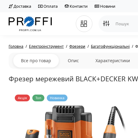
Доставка
Оплата
Контакти
Новини
Головна
Електроінструмент
Фрезери
Багатофункціональні
Ф
Все про товар
Опис
Характеристики
Фрезер мережевий BLACK+DECKER KW
Акція
Топ
Новинка