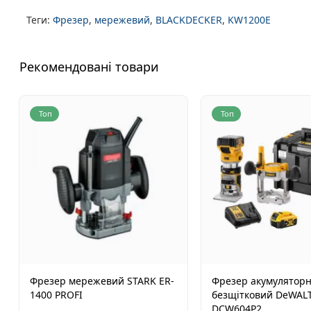
Теги:
Фрезер
,
мережевий
,
BLACKDECKER
,
KW1200E
Рекомендовані товари
Топ
Топ
Фрезер мережевий STARK ER-
Фрезер акумулятор
1400 PROFI
безщітковий DeWAL
DCW604P2