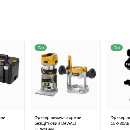
Топ
Топ
ний
Фрезер акумуляторний
Фрезер а
T
безщітковий DeWALT
CER-80AB
DCW604N