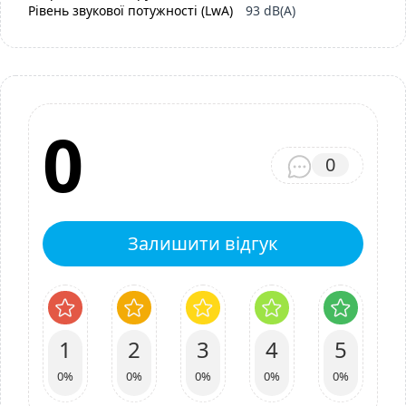
Рівень звукової потужності (LwA)
93 dB(A)
0
0
Залишити відгук
1
2
3
4
5
0%
0%
0%
0%
0%