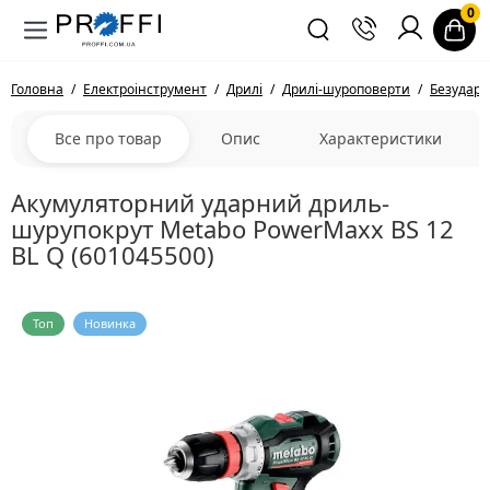
0
Головна
Електроінструмент
Дрилі
Дрилі-шуроповерти
Безударн
Все про товар
Опис
Характеристики
Акумуляторний ударний дриль-
шурупокрут Metabo PowerMaxx BS 12
BL Q (601045500)
Топ
Новинка