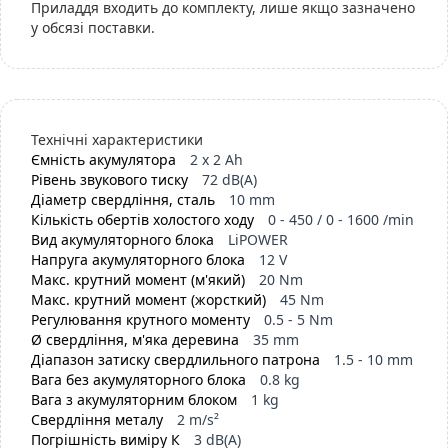
Приладдя входить до комплекту, лише якщо зазначено
у обсязі поставки.
Технічні характеристики
Ємність акумулятора
2 x 2 Ah
Рівень звукового тиску
72 dB(A)
Діаметр свердління, сталь
10 mm
Кількість обертів холостого ходу
0 - 450 / 0 - 1600 /min
Вид акумуляторного блока
LiPOWER
Напруга акумуляторного блока
12 V
Макс. крутний момент (м'який)
20 Nm
Макс. крутний момент (жорсткий)
45 Nm
Регулювання крутного моменту
0.5 - 5 Nm
Ø свердління, м'яка деревина
35 mm
Діапазон затиску свердлильного патрона
1.5 - 10 mm
Вага без акумуляторного блока
0.8 kg
Вага з акумуляторним блоком
1 kg
Свердління металу
2 m/s²
Погрішність виміру К
3 dB(A)