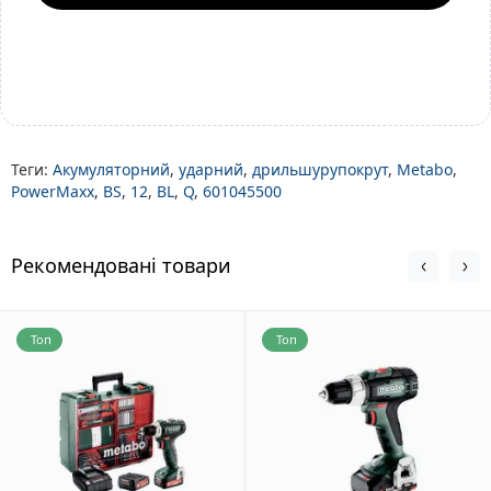
Теги:
Акумуляторний
,
ударний
,
дрильшурупокрут
,
Metabo
,
PowerMaxx
,
BS
,
12
,
BL
,
Q
,
601045500
Рекомендовані товари
Топ
Топ