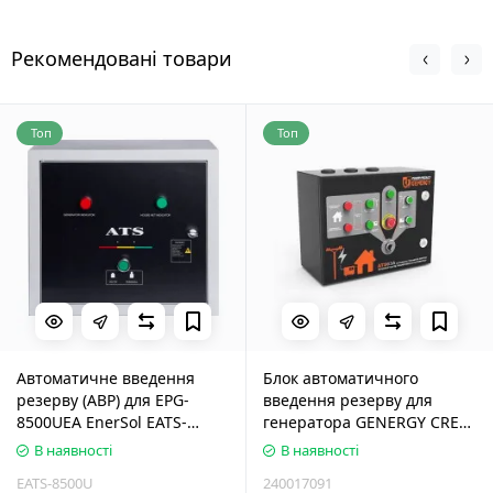
Рекомендовані товари
Топ
Топ
Автоматичне введення
Блок автоматичного
резерву (АВР) для EPG-
введення резерву для
8500UEA EnerSol EATS-
генератора GENERGY CRETA
8500U
ATS
В наявності
В наявності
EATS-8500U
240017091