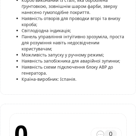
Короб виконаний із сталі, яка оброблена
ґрунтовкою, зовнішнім шаром фарби, зверху
нанесено гумоподібне покриття.
Наявність отворів для проводки вгорі та внизу
короба;
Світлодіодна індикація;
Панель управління інтуїтивно зрозуміла, проста
для розуміння навіть недосвідченим
користувачам;
Можливість запуску у ручному режимі;
Наявність запобіжника для аварійної зупинки;
Наявність схеми підключення блоку АВР до
генератора.
Країна-виробник: Іспанія.
0
0