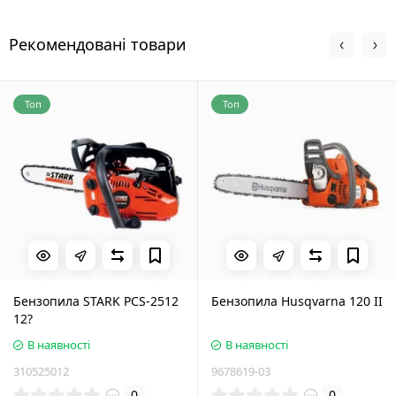
Рекомендовані товари
Топ
Топ
Бензопила STARK PCS-2512
Бензопила Husqvarna 120 II
12?
В наявності
В наявності
310525012
9678619-03
0
0