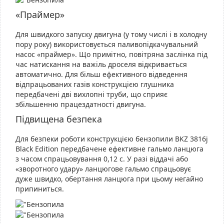
«Праймер»
Для швидкого запуску двигуна (у тому числі і в холодну
пору року) використовується паливопідкачувальний
насос «праймер». Що примітно, повітряна заслінка під
час натискання на важіль дроселя відкривається
автоматично. Для більш ефективного відведення
відпрацьованих газів конструкцією глушника
передбачені дві вихлопні труби, що сприяє
збільшенню працездатності двигуна.
Підвищена безпека
Для безпеки роботи конструкцією бензопили BKZ 3816j
Black Edition передбачене ефективне гальмо ланцюга
з часом спрацьовування 0,12 c. У разі віддачі або
«зворотного удару» ланцюгове гальмо спрацьовує
дуже швидко, обертання ланцюга при цьому негайно
припиниться.