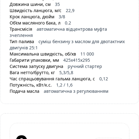
Довжина шини, см
35
Швидкість ланцюга, м/с
22,9
Крок ланцюга, дюйм
3/8
Об’єм масляного бака, л
0.2
Трансмісія
автоматична відцентрова муфта
зчеплення
Тип палива
суміш бензину з маслом для двотактних
двигунів 25:1
Максимальна швидкість, об/хв
11 000
Габарити упаковки, мм
425х415х295
Система запуску двигуна
ручний стартер
Вага нетто/брутто, кг
5,3/5,8
Час спрацьовування гальма ланцюга, с
0,12
Потужність, кВт/к.с.
1,2 / 1,6
Подача масла
автоматична з регулюванням