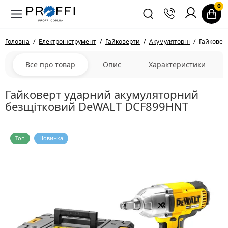
0
Головна
Електроінструмент
Гайковерти
Акумуляторні
Гайковер
Все про товар
Опис
Характеристики
Гайковерт ударний акумуляторний
безщітковий DeWALT DCF899HNT
Топ
Новинка