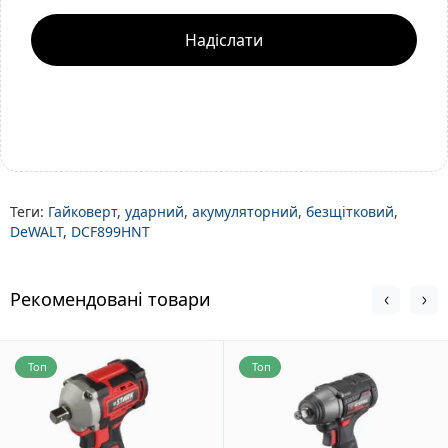
Надіслати
Теги:
Гайковерт
,
ударний
,
акумуляторний
,
безщітковий
,
DeWALT
,
DCF899HNT
Рекомендовані товари
Топ
Топ