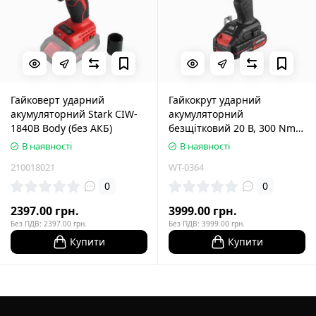
Гайковерт ударний
Гайкокрут ударний
акумуляторний Stark CIW-
акумуляторний
1840B Body (без АКБ)
безщітковий 20 В, 300 Nm,
0-2500 об/хв, 0-3000 уд/хв,
В наявності
В наявності
1/2", Li-ion, 2,0 Ач, ЗП 2 A,
210018021
WT-0364
кейс INTERTOOL WT-0364
0
0
2397.00 грн.
3999.00 грн.
Без ПДВ: 2397.00 грн.
Без ПДВ: 3999.00 грн.
Купити
Купити